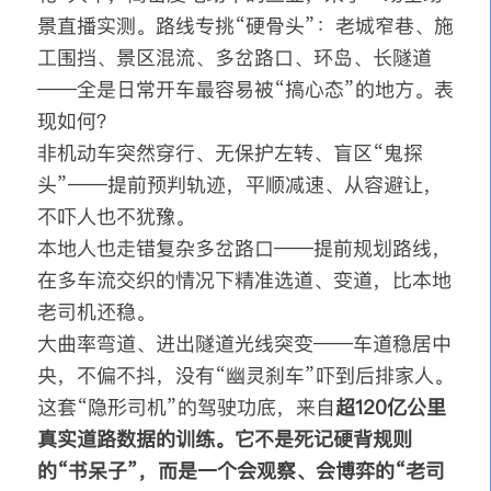
景直播实测。路线专挑“硬骨头”：老城窄巷、施
工围挡、景区混流、多岔路口、环岛、长隧道
——全是日常开车最容易被“搞心态”的地方。表
现如何？
非机动车突然穿行、无保护左转、盲区“鬼探
头”——提前预判轨迹，平顺减速、从容避让，
不吓人也不犹豫。
本地人也走错复杂多岔路口——提前规划路线，
在多车流交织的情况下精准选道、变道，比本地
老司机还稳。
大曲率弯道、进出隧道光线突变——车道稳居中
央，不偏不抖，没有“幽灵刹车”吓到后排家人。
这套“隐形司机”的驾驶功底，来自
超120亿公里
真实道路数据的训练。它不是死记硬背规则
的“书呆子”，而是一个会观察、会博弈的“老司