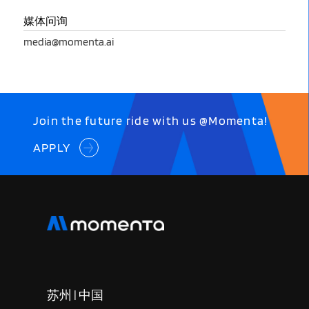
媒体问询
media@momenta.ai
Join the future ride with us @Momenta!
APPLY
苏州 | 中国