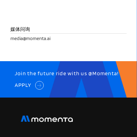
媒体问询
media@momenta.ai
Join the future ride with us @Momenta!
APPLY