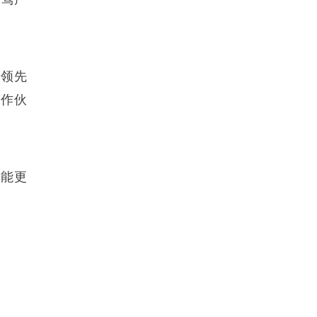
有领先
合作伙
赋能更