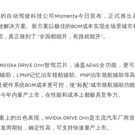
先的自动驾驶科技公司
Momenta
今日宣布，正式推出
驶解决方案。新方案以极佳的
BOM
成本实现全场景城市
图，真正做到了
“
全国都能开，有路就能开
”
。
IDIA DRIVE Orin智驾芯片，涵盖ADAS全功能，更
航辅助，LPNP记忆泊车领航辅助、PNP泊车领航辅助等
，让硬件系统BOM成本更可控，使“标配”城市领航辅助功
于今年内量产上市，在性能和成本上都极具竞争力。
的出色表现，NVIDIA DRIVE Orin是主流汽车厂商
开发周期短，确定性高，可支持快速量产上市。