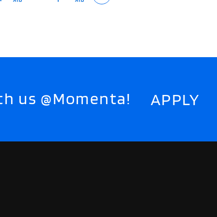
with us @Momenta!
APPLY