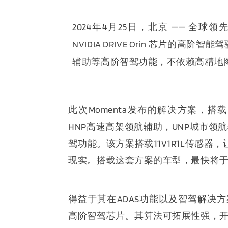
2024
年
4
月
25
日，北京
——
全球领
NVIDIA DRIVE Orin
芯片的高阶智能驾
辅助等高阶智驾功能，不依赖高精地
此次Momenta发布的解决方案，搭载NV
HNP高速高架领航辅助，UNP城市领
驾功能。该方案搭载11V1R1L传感器
现实。搭载这套方案的车型，最快将
得益于其在ADAS功能以及智驾解决方案上
高阶智驾芯片。其算法可拓展性强，