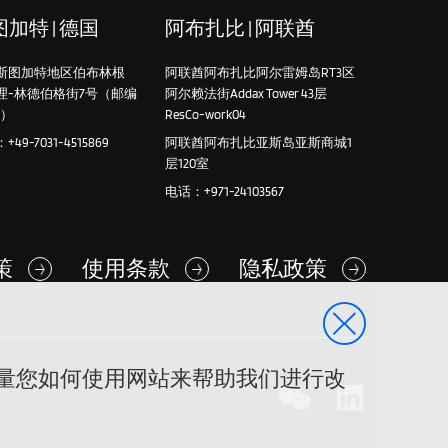
加特 | 德国
阿布扎比 | 阿联酋
斯图加特地区伯布林根
阿联酋阿布扎比阿尔雷姆岛RT3区
理-林德伯格街7号（邮编
阿尔赖法街Addax Tower 43层
4）
ResCo-work04
49-7031-4515869
阿联酋阿布扎比亚斯岛亚斯商城1
层120室
电话：+971-24103567
政策
使用条款
隐私政策
s，衡量您如何使用网站来帮助我们进行改