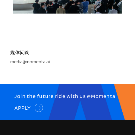
媒体问询
media@momenta.ai
Join the future ride with us @Momenta!
APPLY