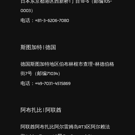
日本东京都港区西新桥1丁目18-6（邮编105-
0003）
电话：+81-3-6206-7080
斯图加特 | 德国
德国斯图加特地区伯布林根市查理-林德伯格
街7号（邮编71034）
电话：+49-7031-4515869
阿布扎比 | 阿联酋
阿联酋阿布扎比阿尔雷姆岛RT3区阿尔赖法