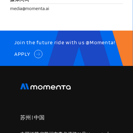
media@momenta.ai
Join the future ride with us @Momenta!
APPLY
苏州 | 中国