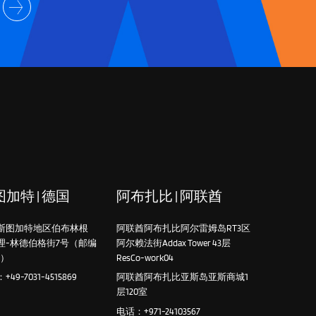
加特 | 德国
阿布扎比 | 阿联酋
斯图加特地区伯布林根
阿联酋阿布扎比阿尔雷姆岛RT3区
理-林德伯格街7号（邮编
阿尔赖法街Addax Tower 43层
4）
ResCo-work04
49-7031-4515869
阿联酋阿布扎比亚斯岛亚斯商城1
层120室
电话：+971-24103567