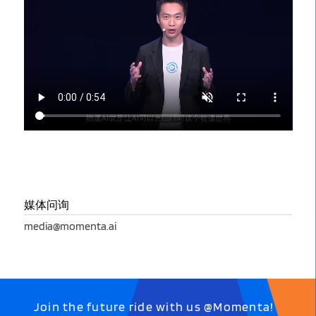
媒体问询
media@momenta.ai
Join the future ride with us @Momenta!