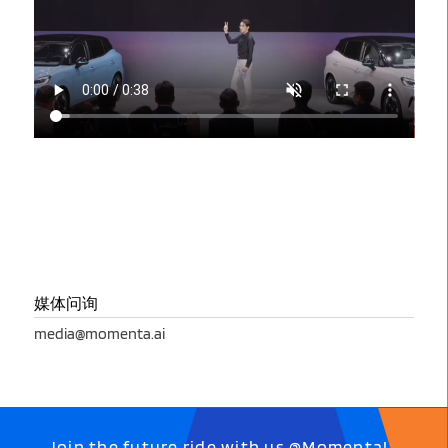
媒体问询
media@momenta.ai
Join the future ride with us @Momenta!