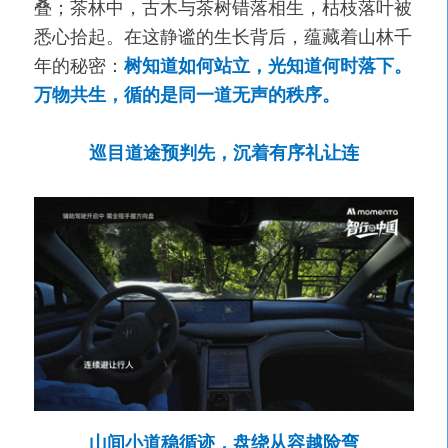
叠；茶林中，古木与茶树错落相生，枯枝落叶被
悉心拾起。在这静谧的生长背后，蕴藏着山林千
年的秘密：
树知道如何站立，光知道何时落下。
万物共生，循的是同一道无声的秩序。
巡目道途预判先，沉着有序礼让连
山间小道稳循迹，盘绕从容越险弯