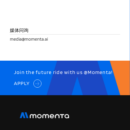
媒体问询
media@momenta.ai
Join the future ride with us @Momenta!
APPLY