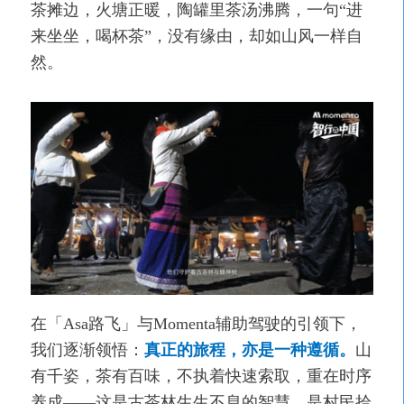
茶摊边，火塘正暖，陶罐里茶汤沸腾，一句“进
来坐坐，喝杯茶”，没有缘由，却如山风一样自
然。
在「Asa路飞」与Momenta辅助驾驶的引领下，
我们逐渐领悟：
真正的旅程，亦是一种遵循。
山
有千姿，茶有百味，不执着快速索取，重在时序
养成——这是古茶林生生不息的智慧，是村民拾