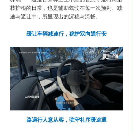
枝护根的日常，也是辅助驾驶在每一次预判、减
速与避让中，所呈现出的沉稳与流畅。
缓让车辆减速行，稳护双向通行安
路遇行人意从容，驻守礼序暖途通