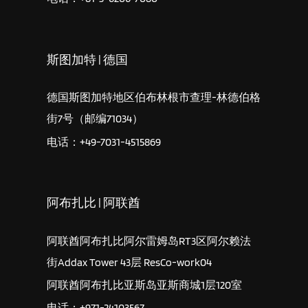
斯图加特 | 德国
德国斯图加特地区伯布林根市查理-林德伯格
街7号（邮编71034）
电话：+49-7031-4515869
阿布扎比 | 阿联酋
阿联酋阿布扎比阿尔雷姆岛RT3区阿尔赖法
街Addax Tower 43层 ResCo-work04
阿联酋阿布扎比亚斯岛亚斯商城1层120室
电话：+971-24103567