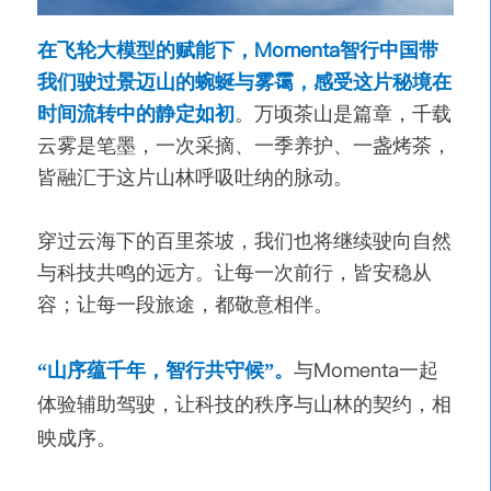
Momenta
在飞轮大模型的赋能下，
智行中国带
我们驶过景迈山的蜿蜒与雾霭，感受这片秘境在
时间流转中的静定如初
。万顷茶山是篇章，千载
云雾是笔墨，一次采摘、一季养护、一盏烤茶，
皆融汇于这片山林呼吸吐纳的脉动。
穿过云海下的百里茶坡，我们也将继续驶向自然
与科技共鸣的远方。让每一次前行，皆安稳从
容；让每一段旅途，都敬意相伴。
Momenta
“山序蕴千年，智行共守候”。
与
一起
体验辅助驾驶，让科技的秩序与山林的契约，相
映成序。