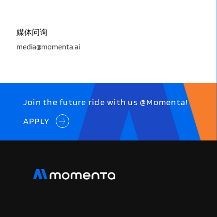
媒体问询
media@momenta.ai
Join the future ride with us @Momenta!
APPLY