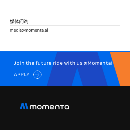
媒体问询
media@momenta.ai
Join the future ride with us @Momenta!
APPLY