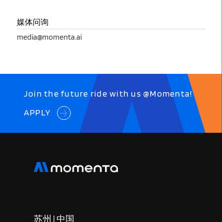
媒体问询
media@momenta.ai
Join the future ride with us @Momenta!
APPLY
苏州 | 中国