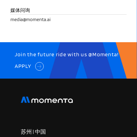
媒体问询
media@momenta.ai
Join the future ride with us @Momenta!
APPLY
苏州 | 中国