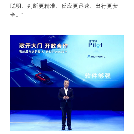
聪明、判断更精准、反应更迅速、出行更安
全。”