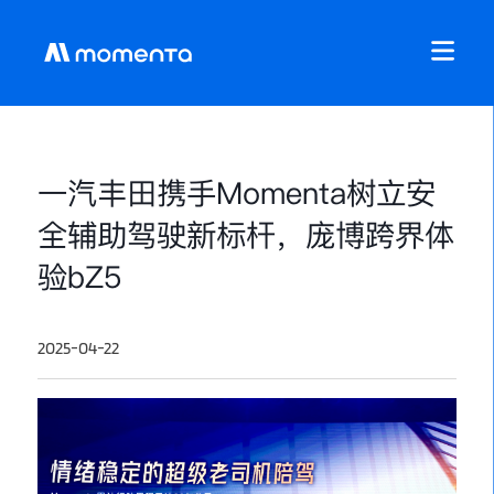
一汽丰田携手Momenta树立安
全辅助驾驶新标杆，庞博跨界体
验bZ5
2025-04-22