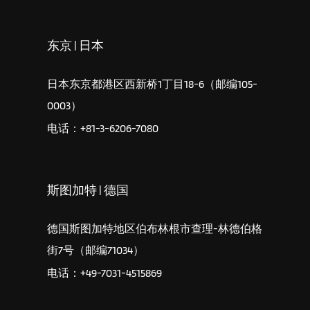
东京 | 日本
日本东京都港区西新桥1丁目18-6（邮编105-
0003）
电话：+81-3-6206-7080
斯图加特 | 德国
德国斯图加特地区伯布林根市查理-林德伯格
街7号（邮编71034）
电话：+49-7031-4515869