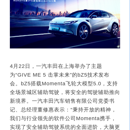
4
月22日，一汽丰田在上海举办了主题
为“GIVE ME 5 击掌未来”的bZ5技术发布
会。bZ5搭载Momenta飞轮大模型5.0，支持
全场景城区辅助驾驶，将安全的驾驶辅助推向
新境界。一汽丰田汽车销售有限公司党委书
记、总经理董修惠表示：“秉持开放的精神，
我们与行业领先的软件公司Momenta携手，
实现了安全辅助驾驶系统的全面进阶，大脑更