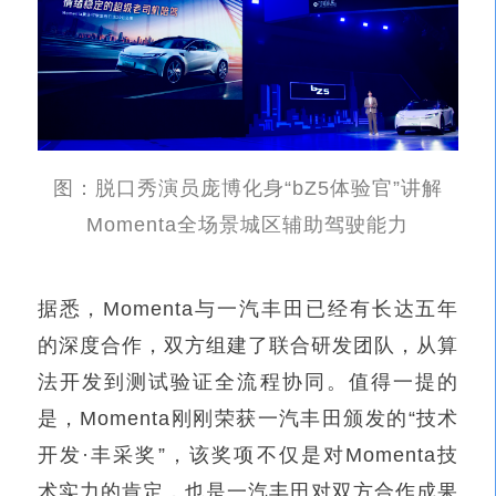
图：脱口秀演员庞博化身“bZ5体验官”讲解
Momenta全场景城区辅助驾驶能力
据悉，Momenta与一汽丰田已经有长达五年
的深度合作，双方组建了联合研发团队，从算
法开发到测试验证全流程协同。值得一提的
是，Momenta刚刚荣获一汽丰田颁发的“技术
开发·丰采奖”，该奖项不仅是对Momenta技
术实力的肯定，也是一汽丰田对双方合作成果