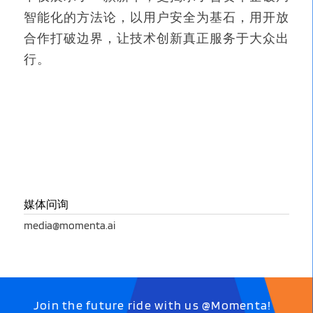
智能化的方法论，以用户安全为基石，用开放
合作打破边界，让技术创新真正服务于大众出
行。
媒体问询
media@momenta.ai
Join the future ride with us @Momenta!