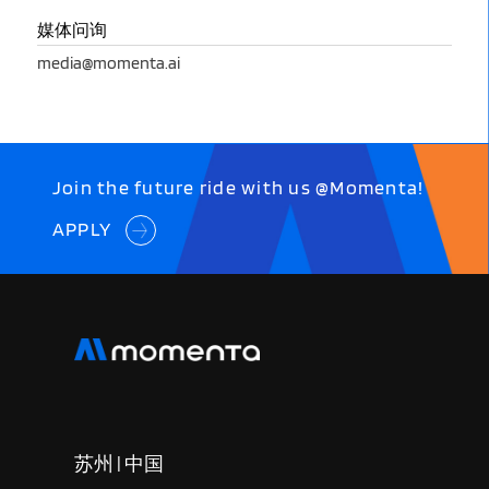
媒体问询
media@momenta.ai
Join the future ride with us @Momenta!
APPLY
苏州 | 中国