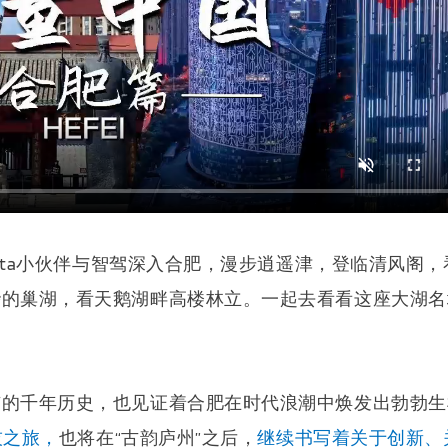
enta小伙伴与智驾深入合肥，漫步逍遥津，登临清风阁，
渺的巢湖，看天鹅湖畔高楼林立。一起去看看这座大湖名
市的千年历史，也见证着合肥在时代浪潮中焕发出勃勃生
技之旅，
也将在“古韵庐州”之后，
继续书写着关于创新、