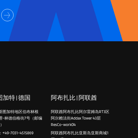
加特 | 德国
阿布扎比 | 阿联酋
斯图加特地区伯布林根
阿联酋阿布扎比阿尔雷姆岛RT3区
理-林德伯格街7号（邮编
阿尔赖法街Addax Tower 43层
4）
ResCo-work04
49-7031-4515869
阿联酋阿布扎比亚斯岛亚斯商城1