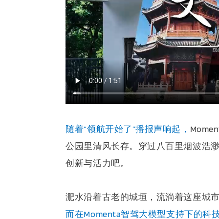
随着“领航开始了”播报声响起，
Mom
公园里清风长存。穿过八百里烟波浩
创新与活力吧。
淝水沿着古老的城垣，流淌着这座城
而在Momenta智驾大模型支持下的科