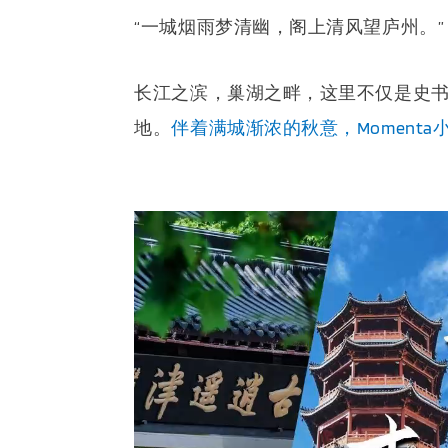
“一城烟雨梦清幽，阁上清风望庐州。”
长江之滨，巢湖之畔，这里不仅是史
地。
伴着满城渐浓的秋意，Moment