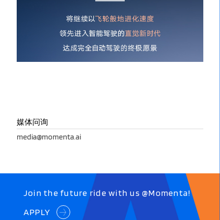
媒体问询
media@momenta.ai
Join the future ride with us @Momenta!
APPLY