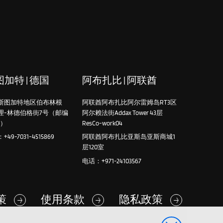
加特 | 德国
阿布扎比 | 阿联酋
斯图加特地区伯布林根
阿联酋阿布扎比阿尔雷姆岛RT3区
理-林德伯格街7号（邮编
阿尔赖法街Addax Tower 43层
4）
ResCo-work04
49-7031-4515869
阿联酋阿布扎比亚斯岛亚斯商城1
层120室
电话：+971-24103567
政策
使用条款
隐私政策